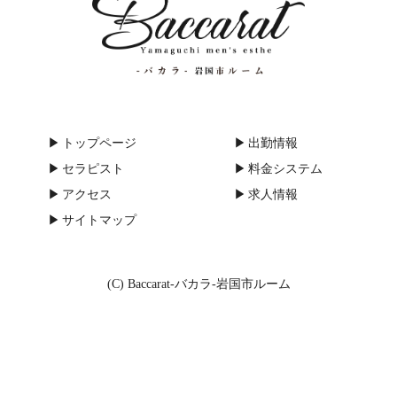
トップページ
出勤情報
セラピスト
料金システム
アクセス
求人情報
サイトマップ
(C) Baccarat-バカラ-岩国市ルーム
smartphone
schedule
heart_plus
LINE予約
電話予約
出勤情報
求人情報