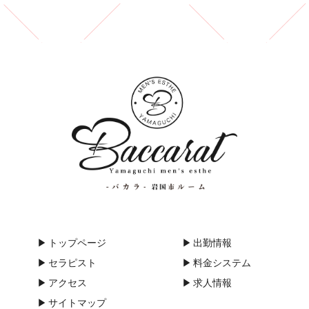
サイトに広告掲載を行う者（以下「掲載主」といいます。）か
ら、ユーザー又は掲載主に係る個人情報を取得することがあり
ます。
(2)個人情報の利用目的
当店は、当店が取得した個人情報について、法令に定める場合
又は本人の同意を得た場合を除き、以下に定める利用目的の達
成に必要な範囲を超えて利用することはありません。
①本サイトの運営、維持、管理
②本サイトを通じたサービスの提供及び紹介
③本サイトの品質向上のためのアンケート
(3)個人情報の提供等
当店は、法令で定める場合を除き、本人の同意に基づき取得し
た個人情報を、本人の事前の同意なく第三者に提供することは
ありません。なお、本人の求めによる個人情報の開示、訂正、
トップページ
出勤情報
追加若しくは削除又は利用目的の通知については、法令に従い
セラピスト
料金システム
これを行うとともに、ご意見、ご相談に関して適切に対応しま
す。
アクセス
求人情報
3 .個人情報の利用目的の変更
サイトマップ